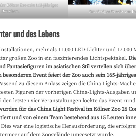
 der Kölner Zoo sein 165-jähriges
Bestehen.
Ein riesiger Drache am E
chter und des Lebens
Installationen, mehr als 11.000 LED-Lichter und 17.000 
tar großen Zoo in ein faszinierendes Lichtspektakel.
Di
und Fantasiefiguren im asiatischen Stil verteilen sich üb
 besonderen Event feiert der Zoo auch sein 165-jährige
Passend zu diesem Anlass zeigen die China Lights-Macher
testen Figuren der vorherigen China-Lights-Ausgaben u
i den letzten vier Veranstaltungen lockte das Event ru
wurden für das China Light Festival im Kölner Zoo 26 Con
tiert und von einem Team bestehend aus 15 Leuten inne
Dies war eine logistische Herausforderung, die erfolgr
htermeer auf dem Zoogelände umgesetzt wurde.