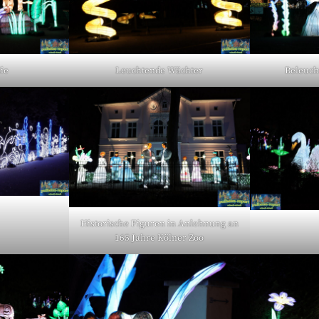
ie
Leuchtende Wächter
Beleuch
Historische Figuren in Anlehnung an
165 Jahre Kölner Zoo