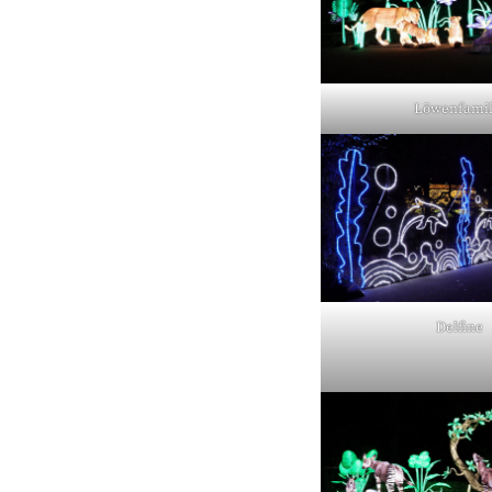
Löwenfamil
Delfine