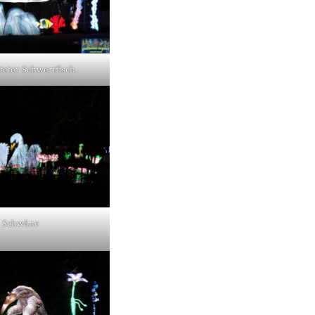
teter Schwertfisch
Schwäne