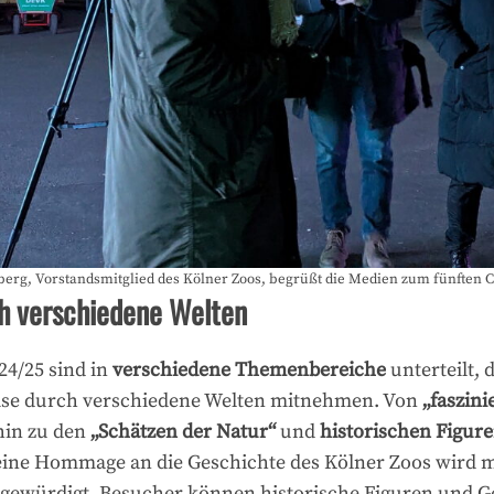
erg, Vorstandsmitglied des Kölner Zoos, begrüßt die Medien zum fünften Ch
ch verschiedene Welten
24/25 sind in
verschiedene Themenbereiche
unterteilt, 
ise durch verschiedene Welten mitnehmen. Von
„faszin
hin zu den
„Schätzen der Natur“
und
historischen Figur
eine Hommage an die Geschichte des Kölner Zoos wird mi
n gewürdigt. Besucher können historische Figuren und 