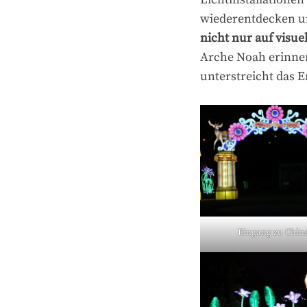
wiederentdecken un
nicht nur auf visue
Arche Noah erinner
unterstreicht das 
Eingang zu China