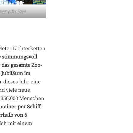
ingang des Zoos
Meter Lichterketten
e stimmungsvoll
er das gesamte Zoo-
s Jubiläum im
 dieses Jahr eine
nd viele neue
nd 350.000 Menschen
tainer per Schiff
rhalb von 6
eich mit einem