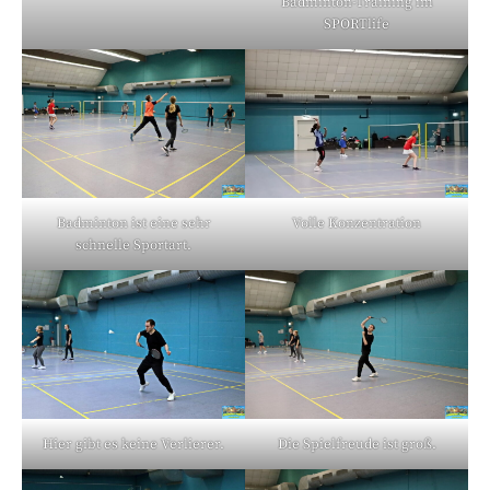
Badminton-Training im
SPORTlife
Badminton ist eine sehr
Volle Konzentration
schnelle Sportart.
Hier gibt es keine Verlierer.
Die Spielfreude ist groß.