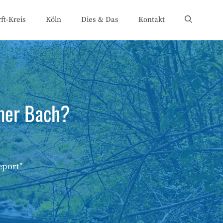
ft-Kreis
Köln
Dies & Das
Kontakt
mer Bach?
eport"