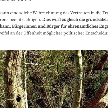
kann eine solche Wahrnehmung das Vertrauen in die T
hrens beeinträchtigen.
Dies wirft zugleich die grundsätzl
n kann, Bürgerinnen und Bürger für ehrenamtliches En
eifel an der Offenheit möglicher politischer Entscheid