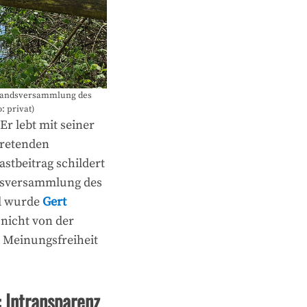
erbandsversammlung des
: privat)
 Er lebt mit seiner
tretenden
stbeitrag schildert
ndsversammlung des
d wurde
Gert
nicht von der
r Meinungsfreiheit
 Intransparenz