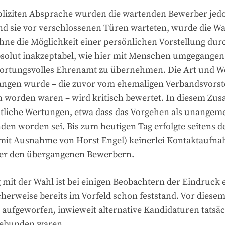
pliziten Absprache wurden die wartenden Bewerber je
 sie vor verschlossenen Türen warteten, wurde die Wa
ne die Möglichkeit einer persönlichen Vorstellung durc
bsolut inakzeptabel, wie hier mit Menschen umgegangen 
ortungsvolles Ehrenamt zu übernehmen. Die Art und We
gen wurde – die zuvor vom ehemaligen Verbandsvorsteh
 worden waren – wird kritisch bewertet. In diesem Zu
utliche Wertungen, etwa dass das Vorgehen als unangem
den worden sei. Bis zum heutigen Tag erfolgte seitens d
mit Ausnahme von Horst Engel) keinerlei Kontaktaufn
er den übergangenen Bewerbern.
t der Wahl ist bei einigen Beobachtern der Eindruck 
herweise bereits im Vorfeld schon feststand. Vor diese
e aufgeworfen, inwieweit alternative Kandidaturen tatsä
gebunden waren.