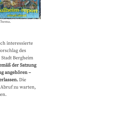
 Thema.
h interessierte
Vorschlag des
r Stadt Bergheim
emäß der Satzung
ng angehören –
erlassen.
Die
f Abruf zu warten,
en.