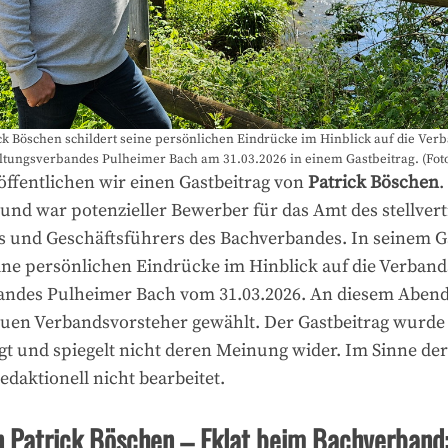
ck Böschen schildert seine persönlichen Eindrücke im Hinblick auf die V
tungsverbandes Pulheimer Bach am 31.03.2026 in einem Gastbeitrag. (Foto
röffentlichen wir einen Gastbeitrag von
Patrick Böschen
.
 und war potenzieller Bewerber für das Amt des stellver
 und Geschäftsführers des Bachverbandes. In seinem Ga
ine persönlichen Eindrücke im Hinblick auf die Verba
andes Pulheimer Bach vom 31.03.2026. An diesem Aben
uen Verbandsvorsteher gewählt. Der Gastbeitrag wurde 
gt und spiegelt nicht deren Meinung wider. Im Sinne de
edaktionell nicht bearbeitet.
n Patrick Böschen – Eklat beim Bachverband: