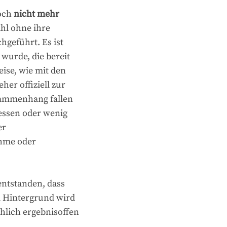
doch
nicht mehr
hl ohne ihre
hgeführt. Es ist
wurde, die bereit
ise, wie mit den
er offiziell zur
sammenhang fallen
essen oder wenig
er
ahme oder
entstanden, dass
m Hintergrund wird
chlich ergebnisoffen