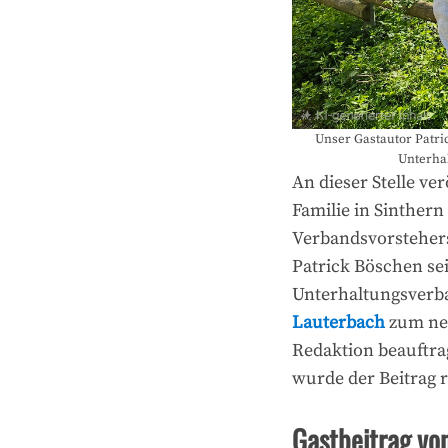
Unser Gastautor Patri
Unterhal
An dieser Stelle ve
Familie in Sinthern
Verbandsvorstehers
Patrick Böschen se
Unterhaltungsverb
Lauterbach
zum ne
Redaktion beauftra
wurde der Beitrag r
Gastbeitrag vo