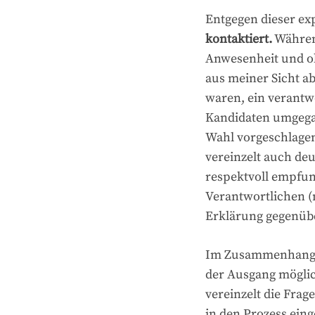
Entgegen dieser ex
kontaktiert.
Während
Anwesenheit und oh
aus meiner Sicht a
waren, ein verantw
Kandidaten umgegan
Wahl vorgeschlagen
vereinzelt auch de
respektvoll empfun
Verantwortlichen (
Erklärung gegenüb
Im Zusammenhang mi
der Ausgang möglic
vereinzelt die Frag
in den Prozess ein