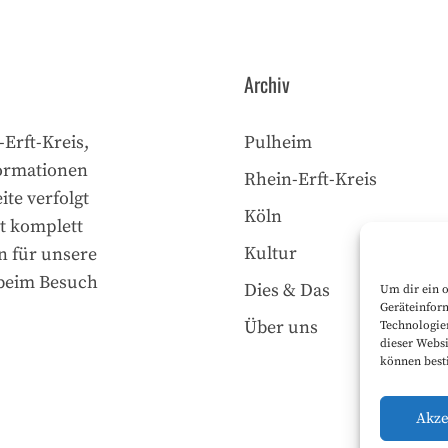
Archiv
-Erft-Kreis,
Pulheim
formationen
Rhein-Erft-Kreis
ite verfolgt
Köln
t komplett
Kultur
n für unsere
 beim Besuch
Dies & Das
Um dir ein 
Geräteinfor
Über uns
Technologien
dieser Websi
können best
Akze