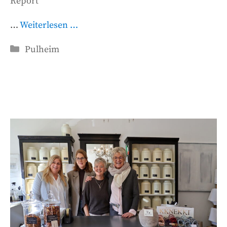
Report"
…
Weiterlesen …
Kategorien
Pulheim