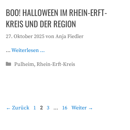
BOO! HALLOWEEN IM RHEIN-ERFT-
KREIS UND DER REGION
27. Oktober 2025
von
Anja Fiedler
…
Weiterlesen …
Kategorien
Pulheim
,
Rhein-Erft-Kreis
Seite
Seite
Seite
Seite
←
Zurück
1
2
3
…
16
Weiter
→