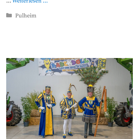
…
Weiterlesen …
Kategorien
Pulheim