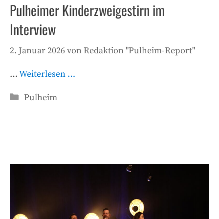
Pulheimer Kinderzweigestirn im
Interview
2. Januar 2026
von
Redaktion "Pulheim-Report"
…
Weiterlesen …
Kategorien
Pulheim