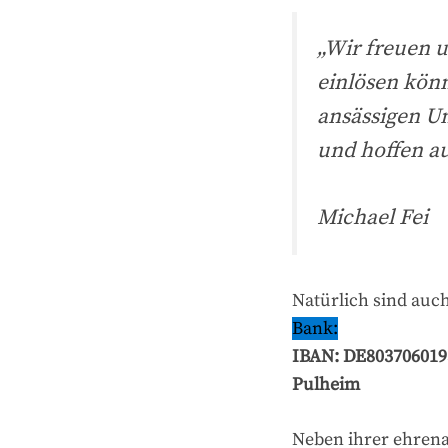
„Wir freuen u
einlösen kön
ansässigen U
und hoffen au
Michael Fei
Natürlich sind au
Bank:
IBAN: DE803706019
Pulheim
Neben ihrer ehrena