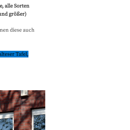
, alle Sorten
und größer)
nnen diese auch
teser Tafel,