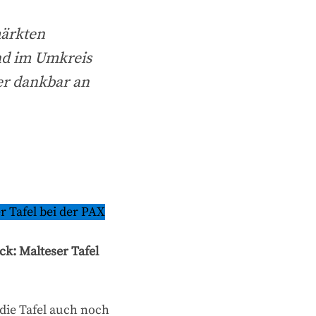
märkten
nd im Umkreis
r dankbar an
r Tafel bei der PAX
: Malteser Tafel
die Tafel auch noch