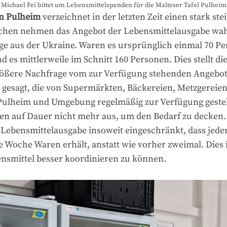
Michael Fei bittet um Lebensmittelspenden für die Malteser Tafel Pulheim
 in Pulheim
verzeichnet in der letzten Zeit einen stark st
en nehmen das Angebot der Lebensmittelausgabe wahr,
nge aus der Ukraine. Waren es ursprünglich einmal 70 Pe
 es mittlerweile im Schnitt 160 Personen. Dies stellt die
rößere Nachfrage vom zur Verfügung stehenden Angebot
gesagt, die von Supermärkten, Bäckereien, Metzgereie
ulheim und Umgebung regelmäßig zur Verfügung gestel
en auf Dauer nicht mehr aus, um den Bedarf zu decken. 
 Lebensmittelausgabe insoweit eingeschränkt, dass jede
 Woche Waren erhält, anstatt wie vorher zweimal. Dies i
ensmittel besser koordinieren zu können.