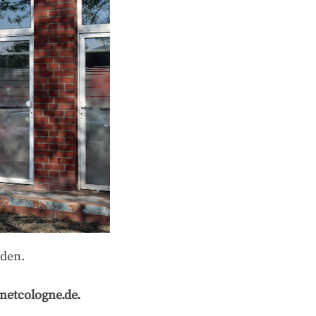
rden.
netcologne.de.