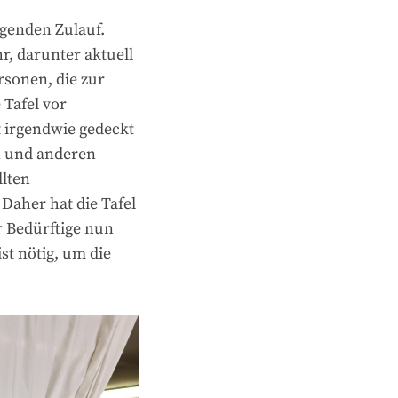
eigenden Zulauf.
 darunter aktuell
rsonen, die zur
 Tafel vor
 irgendwie gedeckt
n und anderen
lten
Daher hat die Tafel
r Bedürftige nun
st nötig, um die