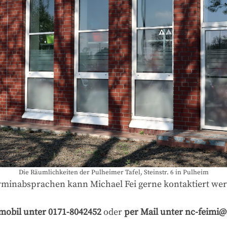
Die Räumlichkeiten der Pulheimer Tafel, Steinstr. 6 in Pulheim
minabsprachen kann Michael Fei gerne kontaktiert we
mobil unter 0171-8042452
oder
per Mail unter nc-feimi@