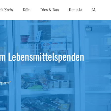
ft-Kreis
Köln
Dies & Das
Kontakt
 um Lebensmittelspenden
eport"