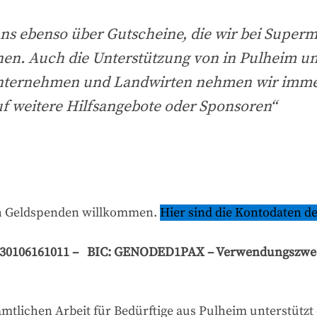
ns ebenso über Gutscheine, die wir bei Super
nen. Auch die Unterstützung von in Pulheim u
nternehmen und Landwirten nehmen wir imme
f weitere Hilfsangebote oder Sponsoren“
ch Geldspenden willkommen.
Hier sind die Kontodaten de
30106161011 – BIC: GENODED1PAX – Verwendungszweck
mtlichen Arbeit für Bedürftige aus Pulheim unterstützt 