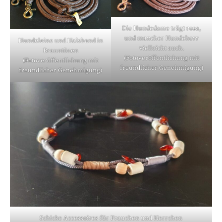
Die Hundedame trägt rosa,
und mancher Hundeherr
Hundeleine und Halsband in
vielleicht auch.
Brauntönen
(Fotoveröffentlichung mit
(Fotoveröffentlichung mit
freundlicher Genehmigung)
freundlicher Genehmigung)
Schicke Accessoires für Frauchen und Herrchen