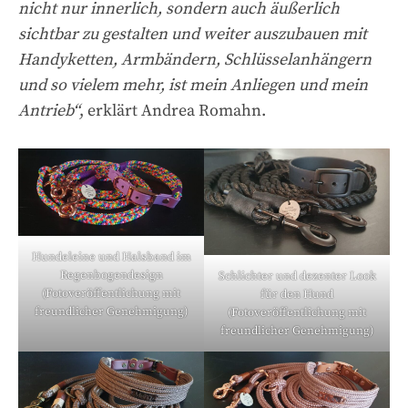
nicht nur innerlich, sondern auch äußerlich
sichtbar zu gestalten und weiter auszubauen mit
Handyketten, Armbändern, Schlüsselanhängern
und so vielem mehr, ist mein Anliegen und mein
Antrieb“
, erklärt Andrea Romahn.
Hundeleine und Halsband im
Regenbogendesign
Schlichter und dezenter Look
(Fotoveröffentlichung mit
für den Hund
freundlicher Genehmigung)
(Fotoveröffentlichung mit
freundlicher Genehmigung)