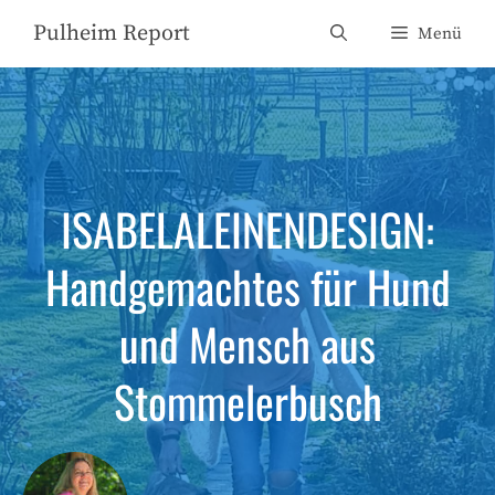
Zum
Pulheim Report
Menü
Inhalt
springen
ISABELALEINENDESIGN:
Handgemachtes für Hund
und Mensch aus
Stommelerbusch