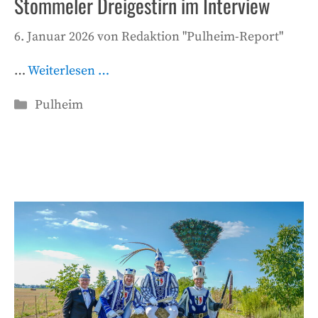
Stommeler Dreigestirn im Interview
6. Januar 2026
von
Redaktion "Pulheim-Report"
…
Weiterlesen …
Kategorien
Pulheim