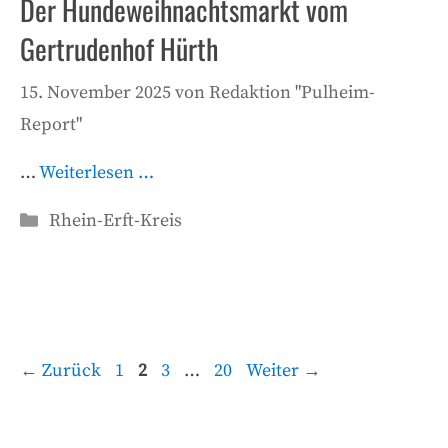
Der Hundeweihnachtsmarkt vom
Gertrudenhof Hürth
15. November 2025
von
Redaktion "Pulheim-
Report"
…
Weiterlesen …
Kategorien
Rhein-Erft-Kreis
Seite
Seite
Seite
Seite
←
Zurück
1
2
3
…
20
Weiter
→